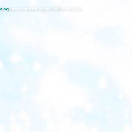
alog
Datoformelberegner
FAQ
Kontakt Os